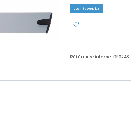
Log In to see price
Référence interne:
050243