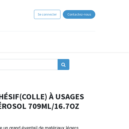
Se connecter
Contactez-nous
HÉSIF(COLLE) À USAGES
ÉROSOL 709ML/16.7OZ
ie un grand éventail de matériaux légers