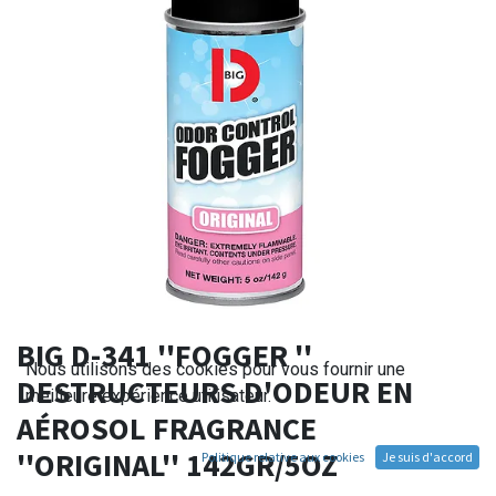
BIG D-341 ''FOGGER ''
Nous utilisons des cookies pour vous fournir une
DESTRUCTEURS D'ODEUR EN
meilleure expérience utilisateur.
AÉROSOL FRAGRANCE
''ORIGINAL'' 142GR/5OZ
Politique relative aux cookies
Je suis d'accord