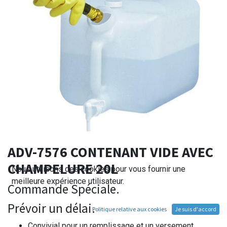
ADV-7576 CONTENANT VIDE AVEC
CHAMPELURE 20L
Nous utilisons des cookies pour vous fournir une
meilleure expérience utilisateur.
Commande Spéciale.
Prévoir un délai.
Politique relative aux cookies
Je suis d'accord
Convivial pour un remplissage et un versement