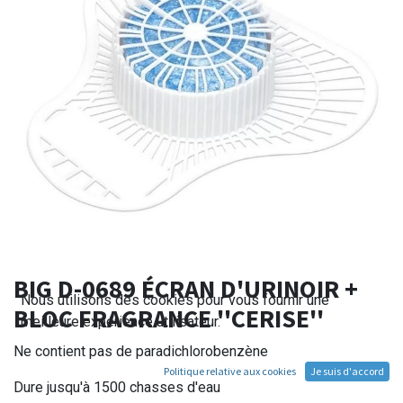
BIG D-0689 ÉCRAN D'URINOIR +
Nous utilisons des cookies pour vous fournir une
BLOC FRAGRANCE ''CERISE''
meilleure expérience utilisateur.
Ne contient pas de paradichlorobenzène
Politique relative aux cookies
Je suis d'accord
Dure jusqu'à 1500 chasses d'eau