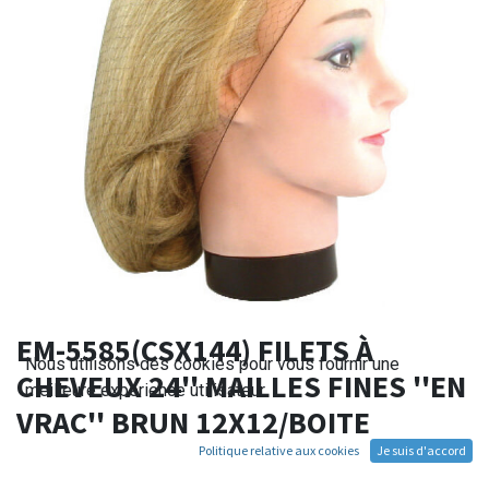
EM-5585(CSX144) FILETS À
Nous utilisons des cookies pour vous fournir une
CHEVEUX 24'' MAILLES FINES ''EN
meilleure expérience utilisateur.
VRAC'' BRUN 12X12/BOITE
Politique relative aux cookies
Je suis d'accord