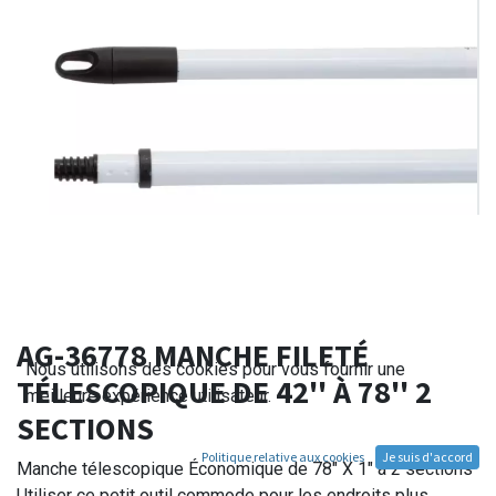
AG-36778 MANCHE FILETÉ
Nous utilisons des cookies pour vous fournir une
TÉLESCOPIQUE DE 42'' À 78'' 2
meilleure expérience utilisateur.
SECTIONS
Politique relative aux cookies
Je suis d'accord
Manche télescopique Économique de 78" X 1" à 2 sections
Utiliser ce petit outil commode pour les endroits plus