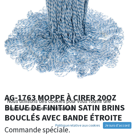
AG-1763 MOPPE À CIRER 20OZ
Nous utilisons des cookies pour vous fournir une
BLEUE DE FINITION SATIN BRINS
meilleure expérience utilisateur.
BOUCLÉS AVEC BANDE ÉTROITE
Politique relative aux cookies
Je suis d'accord
Commande spéciale.