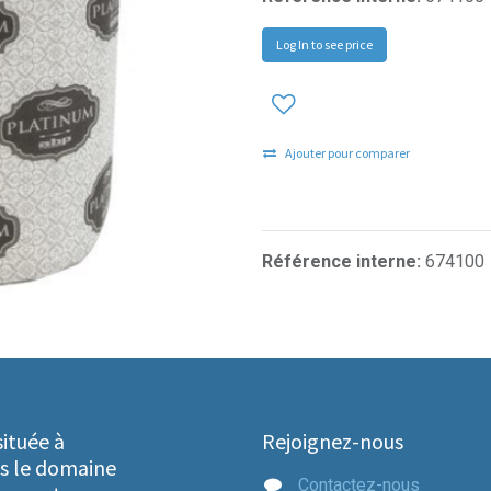
Log In to see price
Ajouter pour comparer
Référence interne:
674100
ituée à
Rejoignez-nous
s le domaine
Contactez-nous