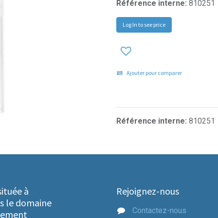
Référence interne:
810251
Log In to see price
Ajouter pour comparer
Référence interne:
810251
ituée à
Rejoignez-nous
s le domaine
Contactez-nous
ipement