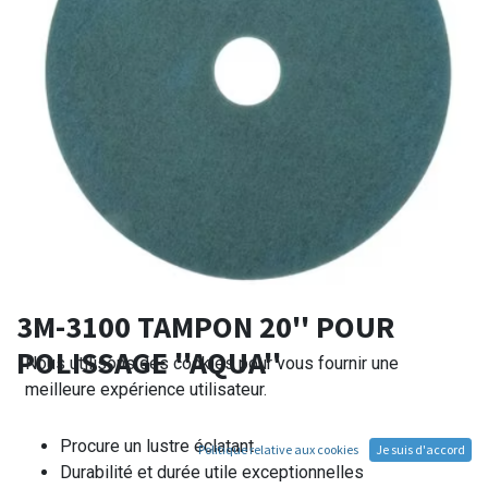
3M-3100 TAMPON 20'' POUR
POLISSAGE ''AQUA''
Nous utilisons des cookies pour vous fournir une
meilleure expérience utilisateur.
Procure un lustre éclatant
Politique relative aux cookies
Je suis d'accord
Durabilité et durée utile exceptionnelles