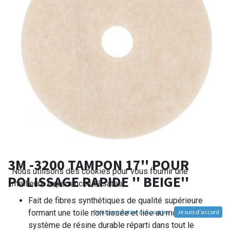
3M -3200 TAMPON 17'' POUR
Nous utilisons des cookies pour vous fournir une
POLISSAGE RAPIDE '' BEIGE''
meilleure expérience utilisateur.
Fait de fibres synthétiques de qualité supérieure
Politique relative aux cookies
Je suis d'accord
formant une toile non tissée et liée au moyen d’un
système de résine durable réparti dans tout le