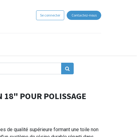
Se connecter
Contactez-nous
 18" POUR POLISSAGE
ues de qualité supérieure formant une toile non
 d’un système de résine durable réparti dans