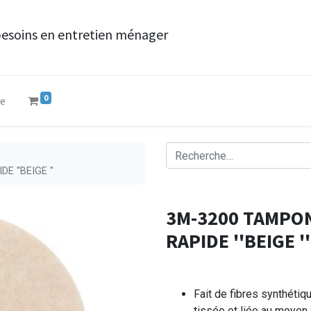
besoins en entretien ménager
0
ue
 ''BEIGE ''
3M-3200 TAMPON
RAPIDE ''BEIGE ''
Fait de fibres synthétiq
tissée et liée au moyen