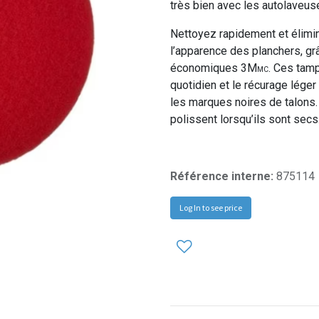
très bien avec les autolaveus
Nettoyez rapidement et élimin
l’apparence des planchers, g
économiques 3M
. Ces tam
MC
quotidien et le récurage léger 
les marques noires de talons. 
polissent lorsqu’ils sont secs
Référence interne:
875114
Log In to see price