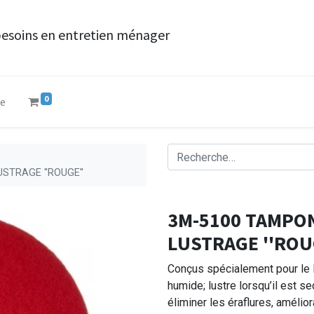
besoins en entretien ménager
0
ue
STRAGE ''ROUGE''
3M-5100 TAMPON
LUSTRAGE ''ROU
Conçus spécialement pour le lu
humide; lustre lorsqu’il est s
éliminer les éraflures, amélio