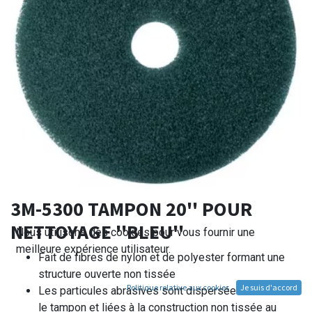
3M-5300 TAMPON 20'' POUR
NETTOYAGE ''BLEU''
Nous utilisons des cookies pour vous fournir une
meilleure expérience utilisateur.
Fait de fibres de nylon et de polyester formant une
structure ouverte non tissée
Politique relative aux cookies
Je suis d'accord
Les particules abrasives sont dispersées dans tout
le tampon et liées à la construction non tissée au