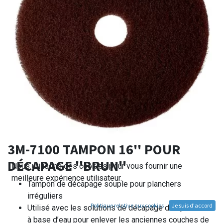
3M-7100 TAMPON 16'' POUR
DÉCAPAGE ''BRUN''
Nous utilisons des cookies pour vous fournir une
meilleure expérience utilisateur.
Tampon de décapage souple pour planchers
irréguliers
Politique relative aux cookies
Je suis d'accord
Utilisé avec les solutions de décapage des planchers
à base d’eau pour enlever les anciennes couches de