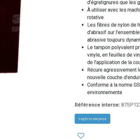
d’égratignures que les 
À utiliser avec les mac
rotative
Les fibres de nylon de h
d’abrasif sur l’ensemble
abrasive toujours dyna
Le tampon polyvalent pr
vinyle, en feuilles de vi
de l’application de la co
Récure agressivement les
nouvelle couche d’endui
Conforme à la norme GS
environnementa
Référence interne:
87SP12
Log In to see price