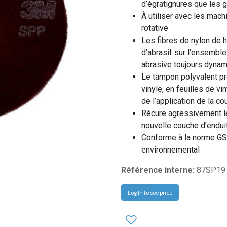
d’égratignures que les 
À utiliser avec les mac
rotative
Les fibres de nylon de h
d’abrasif sur l’ensemble
abrasive toujours dyna
Le tampon polyvalent pr
vinyle, en feuilles de vi
de l’application de la co
Récure agressivement les
nouvelle couche d’endui
Conforme à la norme GS
environnemental
Référence interne:
87SP19
Log In to see price