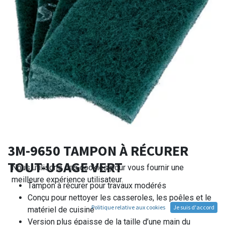
3M-9650 TAMPON À RÉCURER
TOUT-USAGE VERT
Nous utilisons des cookies pour vous fournir une
meilleure expérience utilisateur.
Tampon à récurer pour travaux modérés
Conçu pour nettoyer les casseroles, les poêles et le
Politique relative aux cookies
Je suis d'accord
matériel de cuisine
Version plus épaisse de la taille d’une main du