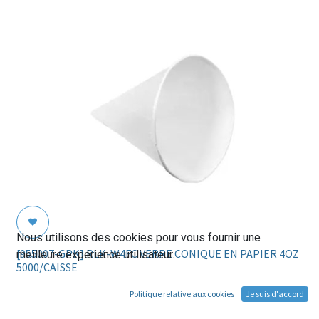
Nous utilisons des cookies pour vous fournir une
[955007-GPK] RLK-W4FC VERRE CONIQUE EN PAPIER 4OZ
meilleure expérience utilisateur.
5000/CAISSE
Politique relative aux cookies
Je suis d'accord